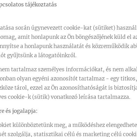
pcsolatos tájékoztatás
atása során úgynevezett cookie-kat (sütiket) használ.
omag, amit honlapunk az Ön böngészőjének küld el azz
önnyítse a honlapunk használatát és közreműködik ab
iót gyűjtsünk a látogatóinkról.
e nem tartalmaz személyes információkat, és nem alka
onban olyan egyéni azonosítót tartalmaz - egy titkos,
öze tárol, ezzel az Ön azonosíthatóságát is biztosítja
es cookie-k (sütik) vonatkozó leírása tartalmazza.
e és jogalapja:
kiet különböztetünk meg, a működéshez elengedhetet
 szolgálja, statisztikai célú és marketing célú cooki