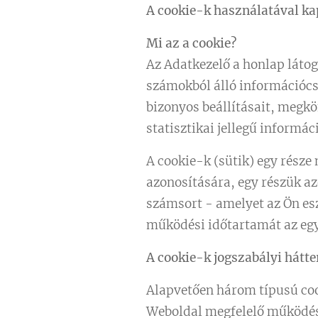
A cookie-k használatával ka
Mi az a cookie?
Az Adatkezelő a honlap látog
számokból álló információcs
bizonyos beállításait, megk
statisztikai jellegű informác
A cookie-k (sütik) egy rész
azonosítására, egy részük az
számsort - amelyet az Ön eszk
működési időtartamát az egy
A cookie-k jogszabályi hátter
Alapvetően három típusú coo
Weboldal megfelelő működését