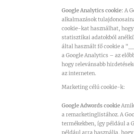
Google Analytics cookie:
A Go
alkalmazások tulajdonosaina
cookie-kat használhat, hogy 
statisztikai adatokból anélk
által használt fő cookie a "
a Google Analytics – az előb
hogy relevánsabb hirdetések
az interneten.
Marketing célú cookie-k:
Google Adwords cookie
Amiko
a remarketinglistához. A Goo
termékekben, így például a G
például arra használja, hogy