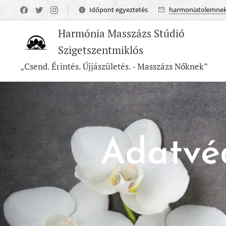
Időpont egyeztetés
harmoniatolemne
Harmónia Masszázs Stúdió
Szigetszentmiklós
„Csend. Érintés. Újjászületés. - Masszázs Nőknek”
Adatvéd