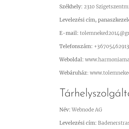
Székhely:
2310 Szigetszentmik
Levelezési cím, panaszkezel
E-mail:
tolemneked2014@g
Telefonszám:
+3670546291
Weboldal:
www.harmoniamas
Webáruház
: www.tolemneke
Tárhelyszolgált
Név:
Webnode AG
Levelezési cím:
Badenerstras