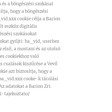
és a böngészési szokásai
́tja, hogy a böngészési
_vid.xxx cookie célja a Barion
t eszköz digitális
gészési szokásokat
okat gyűjti: ba_vid, userhez
z első, a mostani és az utolsó
es cookiekhoz való
 csalások kiszűrése a Vevő
okie azt biztosítja, hogy a
 ba_vid.xxx cooke-k tárolási
 Az adatokat a Barion Zrt.
ti-tajekoztato/