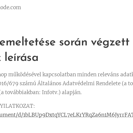
ode.com
emeltetése során végzett
 leírása
op működésével kapcsolatban minden releváns adatk
016/679 számú Általános Adatvédelmi Rendelete (a t
 (a továbbiakban: Infotv.) alapján.
NYILATKOZAT:
document/d/1bLBUp9DxtqYCL7eLKrYRqZa6n1M6JyrrFA