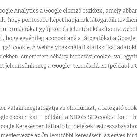
ogle Analytics a Google elemző eszköze, amely abban
k, hogy pontosabb képet kapjanak látogatóik tevékeny
információkat gyűjtsön és jelentést készítsen a web
ül, hogy egyénileg azonosítaná a látogatókat a Google
__ga" cookie. A webhelyhasználati statisztikai adatokb
biekben ismertetett néhány hirdetési cookie-val együt
et jelenítsünk meg a Google-termékekben (például a G
r valaki meglátogatja az oldalunkat, a látogató coo
gle cookie-kat – például a NID és SID cookie-kat – 
oogle Keresésben látható hirdetések testreszabásához
 megjegyezze az Ön legutóbbi kereséseit, az egyes hird