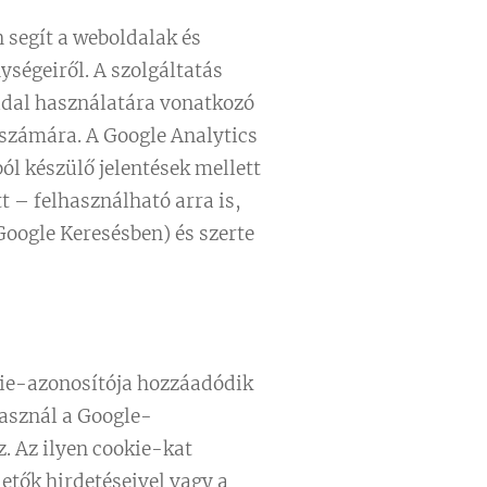
 segít a weboldalak és
ségeiről. A szolgáltatás
oldal használatára vonatkozó
 számára. A Google Analytics
ól készülő jelentések mellett
t – felhasználható arra is,
oogle Keresésben) és szerte
kie-azonosítója hozzáadódik
használ a Google-
. Az ilyen cookie-kat
etők hirdetéseivel vagy a