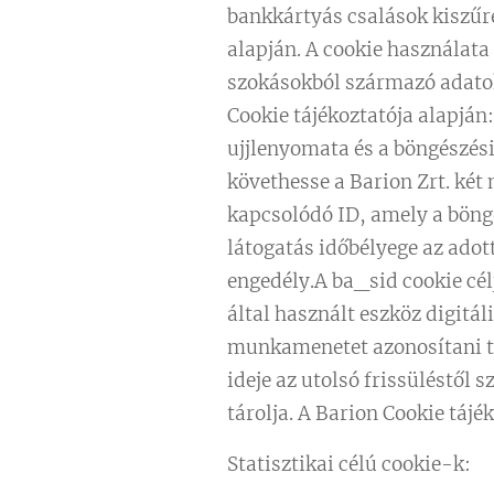
bankkártyás csalások kiszűre
alapján. A cookie használata a
szokásokból származó adatok
Cookie tájékoztatója alapján: a
ujjlenyomata és a böngészés
követhesse a Barion Zrt. ké
kapcsolódó ID, amely a böngé
látogatás időbélyege az a
engedély.A ba_sid cookie célj
által használt eszköz digitál
munkamenetet azonosítani tu
ideje az utolsó frissüléstől s
tárolja. A Barion Cookie tájé
Statisztikai célú cookie-k: