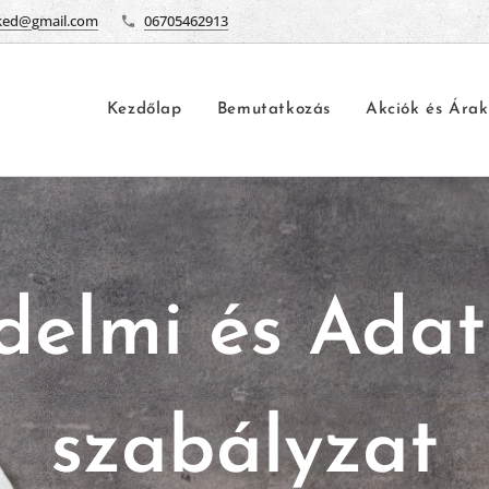
ked@gmail.com
06705462913
Kezdőlap
Bemutatkozás
Akciók és Árak
elmi és Adat
szabályzat