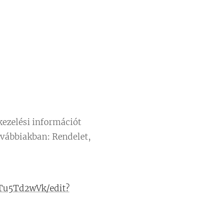
ezelési információt
ovábbiakban: Rendelet,
Tu5Td2wVk/edit?