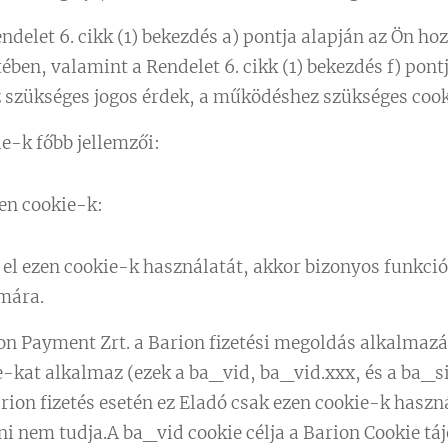
ndelet 6. cikk (1) bekezdés a) pontja alapján az Ön hoz
ben, valamint a Rendelet 6. cikk (1) bekezdés f) pont
szükséges jogos érdek, a működéshez szükséges cook
ie-k főbb jellemzői:
en cookie-k:
l ezen cookie-k használatát, akkor bizonyos funkció
ámára.
on Payment Zrt. a Barion fizetési megoldás alkalmazá
-kat alkalmaz (ezek a ba_vid, ba_vid.xxx, és a ba_s
Barion fizetés esetén ez Eladó csak ezen cookie-k haszná
ni nem tudja.A ba_vid cookie célja a Barion Cookie táj