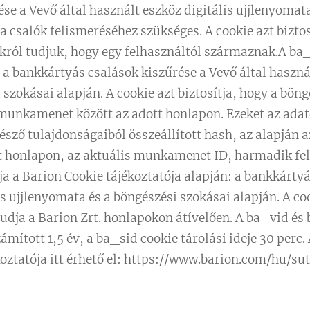
́se a Vevő által használt eszköz digitális ujjlenyomata 
 csalók felismeréséhez szükséges. A cookie azt biztosi
ról tudjuk, hogy egy felhasználtól származnak.A ba
 bankkártyás csalások kiszűrése a Vevő által használ
i szokásai alapján. A cookie azt biztosítja, hogy a bön
t munkamenet között az adott honlapon. Ezeket az adat
sző tulajdonságaiból összeállított hash, az alapján a
dott honlapon, az aktuális munkamenet ID, harmadik fel
a a Barion Cookie tájékoztatója alapján: a bankkártyás
is ujjlenyomata és a böngészési szokásai alapján. A co
dja a Barion Zrt. honlapokon átívelően. A ba_vid és
zámított 1,5 év, a ba_sid cookie tárolási ideje 30 perc.
koztatója itt érhető el: https://www.barion.com/hu/su