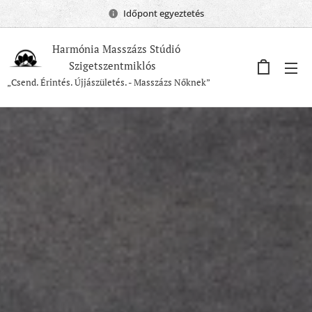
Időpont egyeztetés
Harmónia Masszázs Stúdió
Szigetszentmiklós
„Csend. Érintés. Újjászületés. - Masszázs Nőknek”