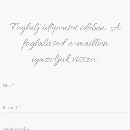
Foglalj időpontot időben. A
foglalásod e-mailben
igazoljuk vissza.
Név
E-mail
Telefonszám