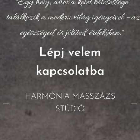
"Egy hely, ahol a kelet bölcsessége
találkozik a modern világ igényeivel – az
egészséged és jóléted érdekében."
Lépj velem
kapcsolatba
HARMÓNIA MASSZÁZS
STÚDIÓ