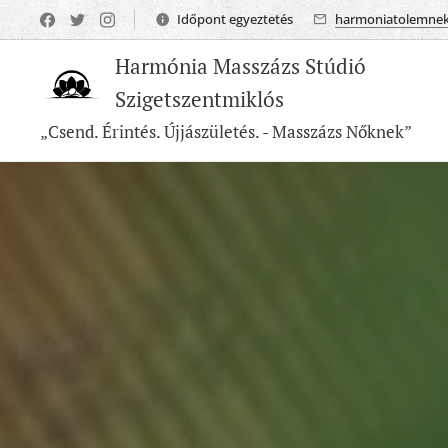
Időpont egyeztetés
harmoniatolemne
Harmónia Masszázs Stúdió
Szigetszentmiklós
„Csend. Érintés. Újjászületés. - Masszázs Nőknek”