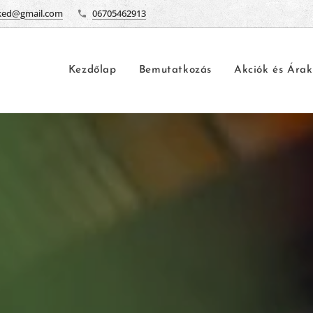
ked@gmail.com
06705462913
Kezdőlap
Bemutatkozás
Akciók és Árak