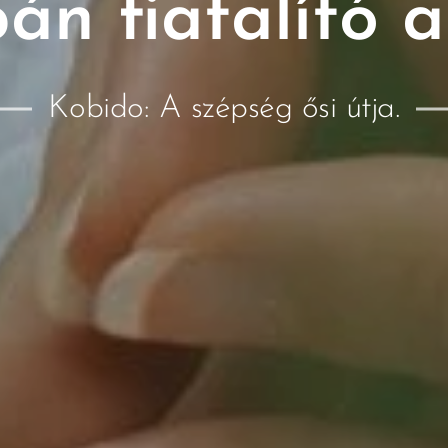
án fiatalító 
Kobido: A szépség ősi útja.