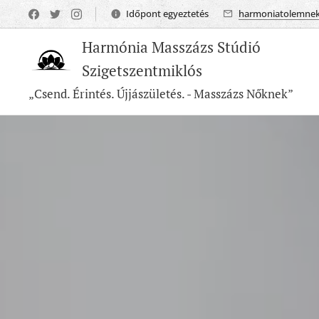
Időpont egyeztetés
harmoniatolemne
Harmónia Masszázs Stúdió
Szigetszentmiklós
„Csend. Érintés. Újjászületés. - Masszázs Nőknek”