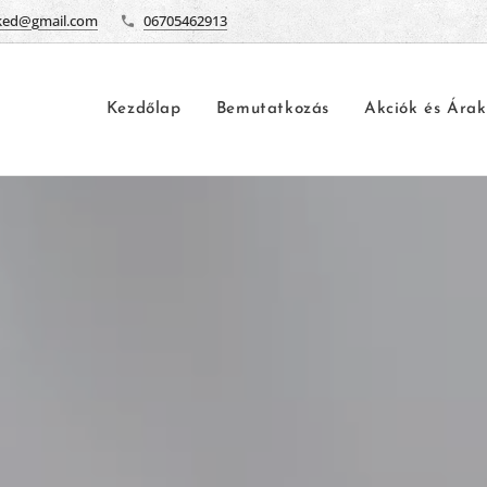
ked@gmail.com
06705462913
Kezdőlap
Bemutatkozás
Akciók és Árak