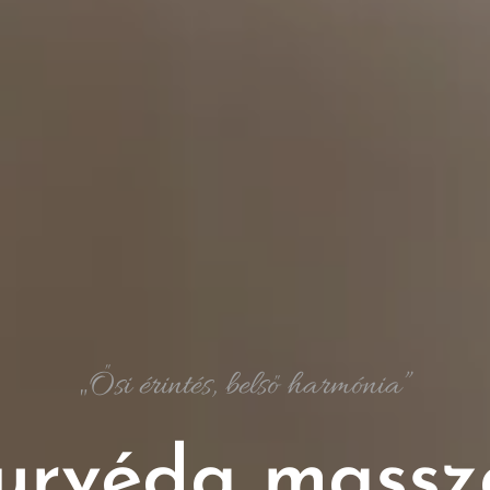
„Ősi érintés, belső harmónia”
urvéda massz