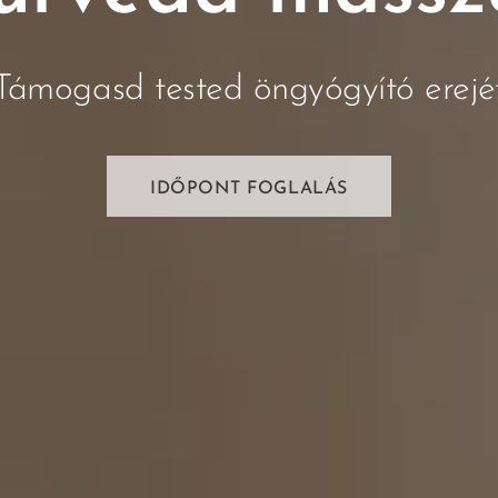
Támogasd tested öngyógyító erejé
IDŐPONT FOGLALÁS