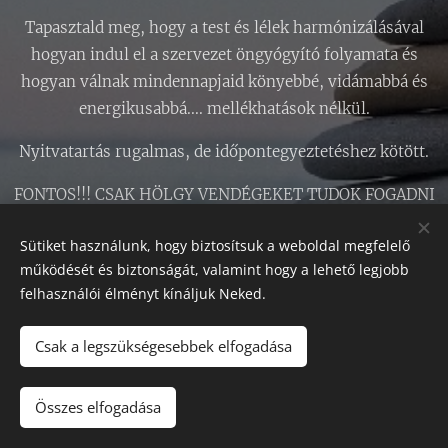
Tapasztald meg, hogy a test és lélek harmónizálásával
hogyan indul el a szervezet öngyógyító folyamata és
hogyan válnak mindennapjaid könyebbé, vidámabbá és
energikusabbá.... mellékhatások nélkül.
Nyitvatartás rugalmas, de időpontegyeztetéshez kötött.
FONTOS!!! CSAK HÖLGY VENDÉGEKET TUDOK FOGADNI
Sütiket használunk, hogy biztosítsuk a weboldal megfelelő
Árak masszázsonként és a
működését és biztonságát, valamint hogy a lehető legjobb
felhasználói élményt kínáljuk Neked.
masszázs időtartama
Csak a legszükségesebbek elfogadása
szerint változóak, ezért
Összes elfogadása
kérlek hogy tekintsd meg