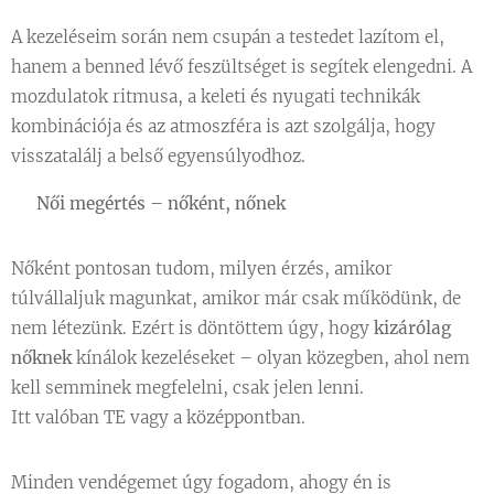
A kezeléseim során nem csupán a testedet lazítom el,
hanem a benned lévő feszültséget is segítek elengedni. A
mozdulatok ritmusa, a keleti és nyugati technikák
kombinációja és az atmoszféra is azt szolgálja, hogy
visszatalálj a belső egyensúlyodhoz.
🤍
Női megértés – nőként, nőnek
Nőként pontosan tudom, milyen érzés, amikor
túlvállaljuk magunkat, amikor már csak működünk, de
nem létezünk. Ezért is döntöttem úgy, hogy
kizárólag
nőknek
kínálok kezeléseket – olyan közegben, ahol nem
kell semminek megfelelni, csak jelen lenni.
Itt valóban TE vagy a középpontban.
Minden vendégemet úgy fogadom, ahogy én is