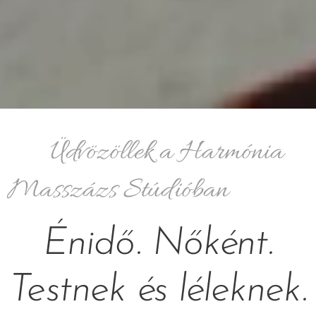
🌿 Üdvözöllek a Harmónia
Masszázs Stúdióban
Énidő. Nőként.
Testnek és léleknek.