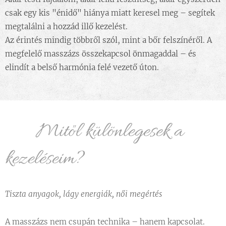
csak egy kis "énidő" hiánya miatt keresel meg – segítek
megtalálni a hozzád illő kezelést.
Az érintés mindig többről szól, mint a bőr felszínéről. A
megfelelő masszázs összekapcsol önmagaddal – és
elindít a belső harmónia felé vezető úton.
🌺 Mitől különlegesek a
kezeléseim?
Tiszta anyagok, lágy energiák, női megértés
A masszázs nem csupán technika – hanem kapcsolat.