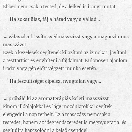
Ebben nem csak a tested, de a lelked is irányt mutat.
🌸
Ha sokat ülsz, fáj a hátad vagy a vállad...
→ válaszd a frissítő svédmasszázst vagy a magnéziumos
masszázst
Ezek a kezelések segítenek kilazítani az izmokat, javítani
a testtartást és enyhíteni a fájdalmat. Különösen ajánlom
irodai vagy gép előtt végzett munka esetén.
🌸
Ha feszültséget cipelsz, nyugtalan vagy...
→ próbáld ki az aromaterápiás keleti masszázst
Finom illóolajokkal és lágy mozdulatokkal segítek
elengedni a nap terheit. Ez a masszázs nemcsak a
testedet, hanem az idegrendszeredet is megnyugtatja, és
segít újra kapcsolódni a belső csenddel.