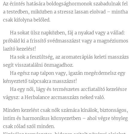
Az érintés hatására boldogsághormonok szabadulnak fel
a testedben, miközben a stressz lassan elolvad – mintha
csak kifolyna belőled.
🌿 Ha sokat ülsz napközben, fáj a nyakad vagy a vállad:
próbáld ki a frissítő svédmasszázst vagy a magnéziumos
lazító kezelést!
🌿 Ha sok a feszültség, az aromaterápiás keleti masszázs
segít visszatalálni önmagadhoz.
🌿 Ha egész nap talpon vagy, igazán megérdemelsz egy
kényeztető talpcsakra masszázst!
🌿 Ha egy női, lágy és természetes arcfiatalító kezelésre
vágysz: a Herbalance arcmasszázs neked való.
Minden kezelést csak nők számára kínálok, biztonságos,
intim és harmonikus környezetben – ahol végre tényleg
csak rólad szól minden.