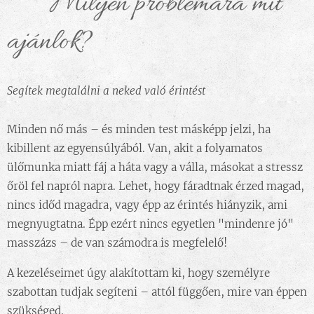
🍃 Milyen problémára mit
ajánlok?
Segítek megtalálni a neked való érintést
Minden nő más – és minden test másképp jelzi, ha
kibillent az egyensúlyából. Van, akit a folyamatos
ülőmunka miatt fáj a háta vagy a válla, másokat a stressz
őröl fel napról napra. Lehet, hogy fáradtnak érzed magad,
nincs időd magadra, vagy épp az érintés hiányzik, ami
megnyugtatna. Épp ezért nincs egyetlen "mindenre jó"
masszázs – de van számodra is megfelelő!
A kezeléseimet úgy alakítottam ki, hogy személyre
szabottan tudjak segíteni – attól függően, mire van éppen
szükséged.