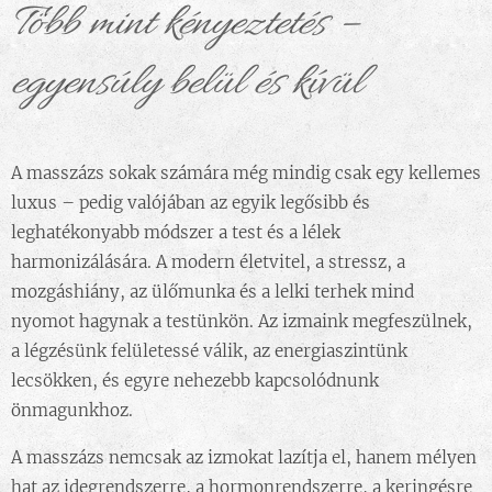
Több mint kényeztetés –
egyensúly belül és kívül
A masszázs sokak számára még mindig csak egy kellemes
luxus – pedig valójában az egyik legősibb és
leghatékonyabb módszer a test és a lélek
harmonizálására. A modern életvitel, a stressz, a
mozgáshiány, az ülőmunka és a lelki terhek mind
nyomot hagynak a testünkön. Az izmaink megfeszülnek,
a légzésünk felületessé válik, az energiaszintünk
lecsökken, és egyre nehezebb kapcsolódnunk
önmagunkhoz.
A masszázs nemcsak az izmokat lazítja el, hanem mélyen
hat az idegrendszerre, a hormonrendszerre, a keringésre