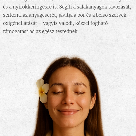
és a nyirokkeringésre is. Segíti a salakanyagok távozását,
serkenti az anyagcserét, javítja a bőr és a belső szervek
oxigénellátását – vagyis valódi, kézzel fogható
támogatást ad az egész testednek.