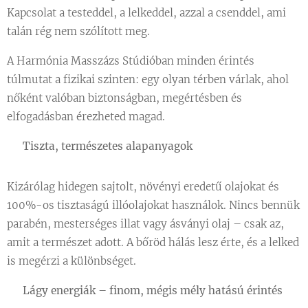
Kapcsolat a testeddel, a lelkeddel, azzal a csenddel, ami
talán rég nem szólított meg.
A Harmónia Masszázs Stúdióban minden érintés
túlmutat a fizikai szinten: egy olyan térben várlak, ahol
nőként valóban biztonságban, megértésben és
elfogadásban érezheted magad.
🌿
Tiszta, természetes alapanyagok
Kizárólag hidegen sajtolt, növényi eredetű olajokat és
100%-os tisztaságú illóolajokat használok. Nincs bennük
parabén, mesterséges illat vagy ásványi olaj – csak az,
amit a természet adott. A bőröd hálás lesz érte, és a lelked
is megérzi a különbséget.
🌸
Lágy energiák – finom, mégis mély hatású érintés