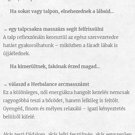
🌸
Ha sokat vagy talpon, elnehezednek a lábaid...
→ egy talpcsakra masszázs segít felfrissülni
A talp reflexzónáin keresztül az egész szervezetedre
hatást gyakorolhatunk – miközben a fáradt lábak is
újjáélednek.
🌸
Ha kimerültnek, fakónak érzed magad...
→ válaszd a Herbalance arcmasszázst
Ez a különleges, női energiákra hangolt kezelés nemcsak
ragyogóbbá teszi a bőrödet, hanem lelkileg is feltölt.
Gyengéd, finom és mélyen relaxáló – igazi kényeztetés
belülről kifelé.
Akár testi fájdalom, akár lelki feszültség, akár egyszerűen