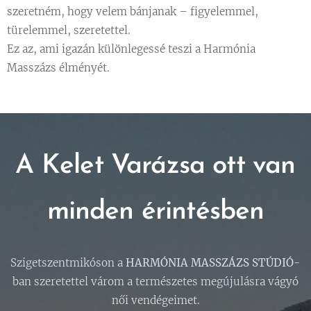
szeretném, hogy velem bánjanak – figyelemmel,
türelemmel, szeretettel.
Ez az, ami igazán különlegessé teszi a Harmónia
Masszázs élményét.
A Kelet Varázsa ott van
minden érintésben
Szigetszentmikóson a
HARMÓNIA MASSZÁZS STÚDIÓ
-
ban szeretettel várom a természetes megújulásra vágyó
női vendégeimet.