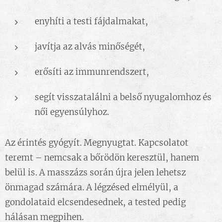
enyhíti a testi fájdalmakat,
javítja az alvás minőségét,
erősíti az immunrendszert,
segít visszatalálni a belső nyugalomhoz és
női egyensúlyhoz.
Az érintés gyógyít. Megnyugtat. Kapcsolatot
teremt – nemcsak a bőrödön keresztül, hanem
belül is. A masszázs során újra jelen lehetsz
önmagad számára. A légzésed elmélyül, a
gondolataid elcsendesednek, a tested pedig
hálásan megpihen.