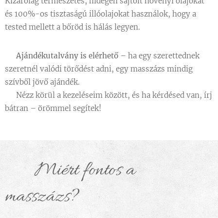
Kizárólag természetes, hidegen sajtolt növényi olajokat
és 100%-os tisztaságú illóolajokat használok, hogy a
tested mellett a bőröd is hálás legyen.
🎁
Ajándékutalvány is elérhető
– ha egy szerettednek
szeretnél valódi törődést adni, egy masszázs mindig
szívből jövő ajándék.
✨ Nézz körül a kezeléseim között, és ha kérdésed van, írj
bátran – örömmel segítek!
🌸 Miért fontos a
masszázs?