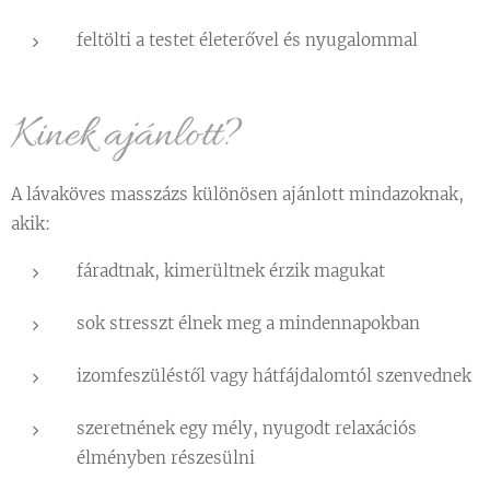
feltölti a testet életerővel és nyugalommal
Kinek ajánlott?
A lávaköves masszázs különösen ajánlott mindazoknak,
akik:
fáradtnak, kimerültnek érzik magukat
sok stresszt élnek meg a mindennapokban
izomfeszüléstől vagy hátfájdalomtól szenvednek
szeretnének egy mély, nyugodt relaxációs
élményben részesülni