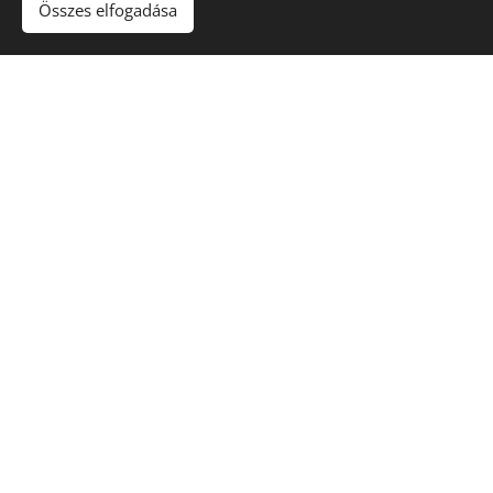
Összes elfogadása
Foglalj időpontot időben. A
foglalásod e-mailben
igazoljuk vissza.
Név
E-mail