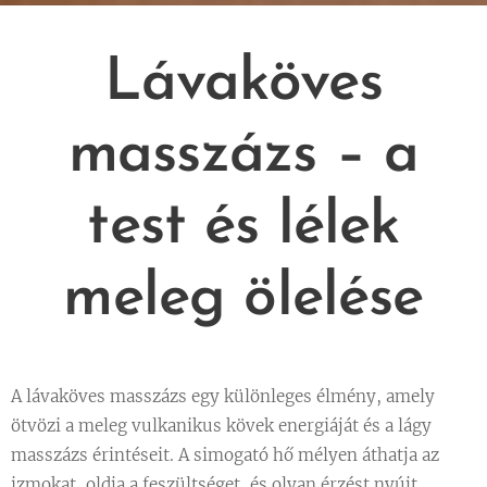
Lávaköves
masszázs – a
test és lélek
meleg ölelése
A lávaköves masszázs egy különleges élmény, amely
ötvözi a meleg vulkanikus kövek energiáját és a lágy
masszázs érintéseit. A simogató hő mélyen áthatja az
izmokat, oldja a feszültséget, és olyan érzést nyújt,