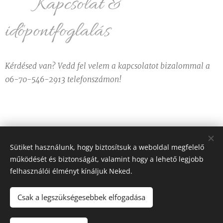
💬 Kapcsolat &
időpontfoglalás
Kérdésed van? Vedd fel velem a kapcsolatot bizalommal a
06-70-546-2913 telefonszámon!
Sütiket használunk, hogy biztosítsuk a weboldal megfelelő
működését és biztonságát, valamint hogy a lehető legjobb
Online időpont
felhasználói élményt kínáljuk Neked.
foglalás
Csak a legszükségesebbek elfogadása