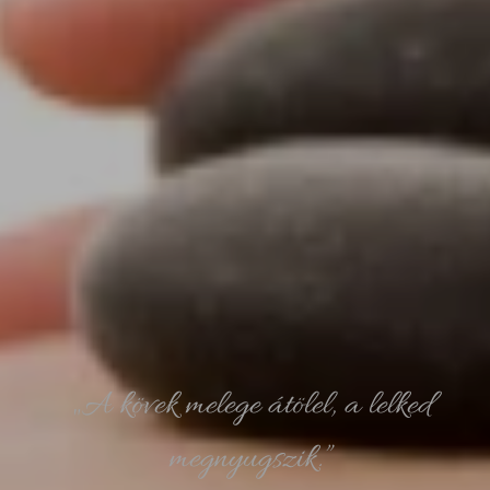
„A kövek melege átölel, a lelked
megnyugszik.”