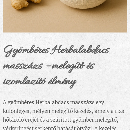
Gyömbéres Herbalabdacs
masszázs – melegítő és
izomlazító élmény
A
gyömbéres Herbalabdacs masszázs
egy
különleges, mélyen melegítő kezelés, amely a rizs
hőtároló erejét és a szárított gyömbér melegítő,
vérkeringést serkentő hatását ötvözi. A kezelés