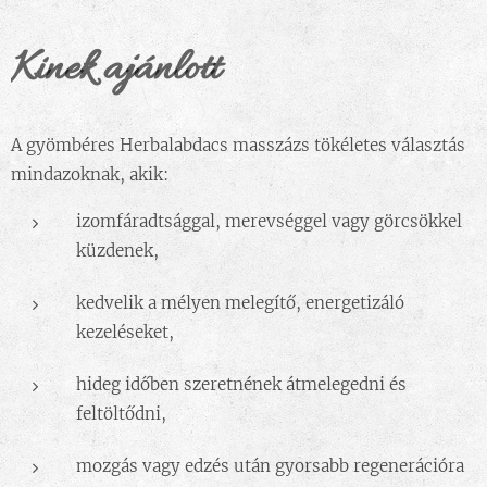
Kinek ajánlott
A gyömbéres Herbalabdacs masszázs tökéletes választás
mindazoknak, akik:
izomfáradtsággal, merevséggel vagy görcsökkel
küzdenek,
kedvelik a mélyen melegítő, energetizáló
kezeléseket,
hideg időben szeretnének átmelegedni és
feltöltődni,
mozgás vagy edzés után gyorsabb regenerációra