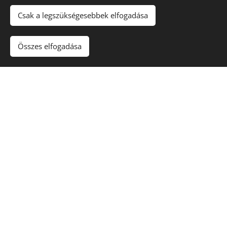
Melegítő
– fokozza a test hőérzetét,
Csak a legszükségesebbek elfogadása
különösen a hidegebb időszakokban.
Összes elfogadása
Izomlazító
– segít oldani a görcsöket és
merevséget.
Gyulladáscsökkentő
– enyhíti az izom- és
ízületi fájdalmakat.
Élénkítő
– frissíti a testet és a lelket,
energizáló aromájával.
Aromaterápiás élmény
A gőzölés hatására felszabaduló gyömbérolaj