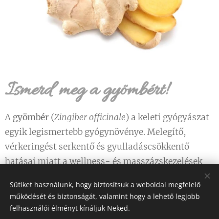
Ismerd meg a gyömbért!
A
gyömbér
(
Zingiber officinale
) a keleti gyógyászat
egyik legismertebb gyógynövénye. Melegítő,
vérkeringést serkentő és gyulladáscsökkentő
hatásai miatt a wellness- és masszázskezelések
egyik kedvelt alapanyaga.
Sütiket használunk, hogy biztosítsuk a weboldal megfelelő
működését és biztonságát, valamint hogy a lehető legjobb
Jótékony hatásai
felhasználói élményt kínáljuk Neked.