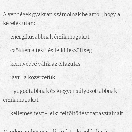
A vendégek gyakran számolnak be arról, hogy a
kezelés után:
✨ energikusabbnak érzik magukat
✨ csökken a testi és lelki feszültség
✨ könnyebbé válik az ellazulás
✨ javul a közérzetük
✨ nyugodtabbnak és kiegyensúlyozottabbnak
érzik magukat
✨ kellemes testi-lelki feltöltődést tapasztalnak
Minden ember egyedi, ezért a kezelés hatása