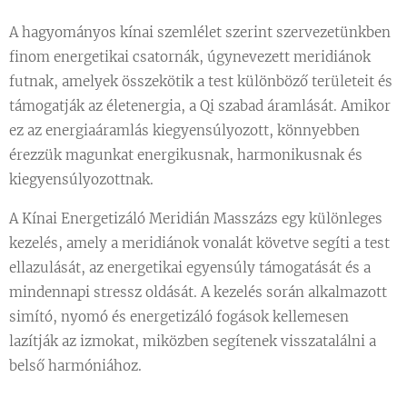
A hagyományos kínai szemlélet szerint szervezetünkben
finom energetikai csatornák, úgynevezett meridiánok
futnak, amelyek összekötik a test különböző területeit és
támogatják az életenergia, a Qi szabad áramlását. Amikor
ez az energiaáramlás kiegyensúlyozott, könnyebben
érezzük magunkat energikusnak, harmonikusnak és
kiegyensúlyozottnak.
A Kínai Energetizáló Meridián Masszázs egy különleges
kezelés, amely a meridiánok vonalát követve segíti a test
ellazulását, az energetikai egyensúly támogatását és a
mindennapi stressz oldását. A kezelés során alkalmazott
simító, nyomó és energetizáló fogások kellemesen
lazítják az izmokat, miközben segítenek visszatalálni a
belső harmóniához.