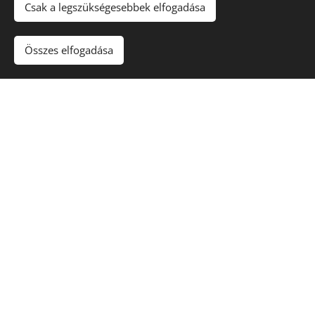
A gondosan kiválasztott illatok segíthetnek az
Csak a legszükségesebbek elfogadása
ellazulásban, a belső nyugalom megteremtésében és az
énidő élményének elmélyítésében.
Összes elfogadása
Kiknek ajánlott a Kínai
Energetizáló Meridián
Masszázs?
🌸 akik gyakran érzik magukat kimerültnek
🌸 akik stresszes életmódot folytatnak
🌸 akik szeretnének feltöltődni és relaxálni