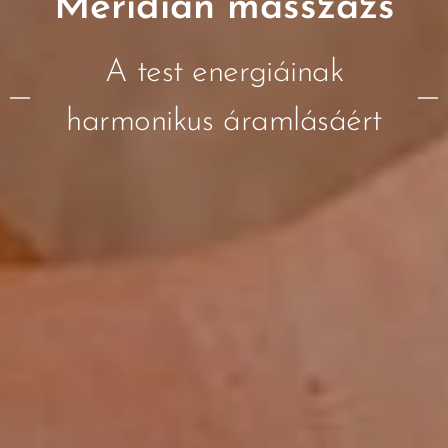
Meridián masszázs
A test energiáinak
harmonikus áramlásáért