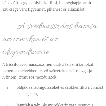
képes újra egyensúlyba kerülni, ha megkapja, amire
szüksége van: figyelmet, pihenést és ellazulást.
💆‍♀️ A svédmasszázs hatása
az izmokra és az
idegrendszerre
A
frissítő svédmasszázs
nemcsak a felszíni izmokat,
hanem a mélyebben fekvő szöveteket is átmozgatja.
A finom, ritmusos mozdulatok:
oldják az izomgörcsöket
és csökkentik a nyomást
az idegeken,
javítják a vér- és nyirokkeringést
, segítve a