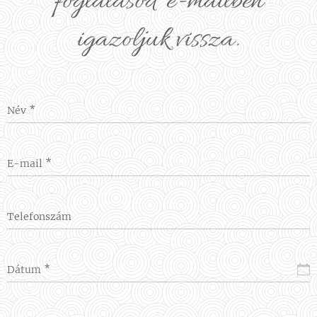
foglalásod e-mailben
igazoljuk vissza.
Név
E-mail
Telefonszám
Dátum