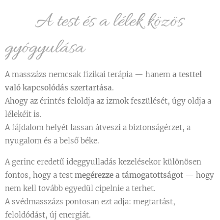
🌸 A test és a lélek közös
gyógyulása
A masszázs nemcsak fizikai terápia — hanem
a testtel
való kapcsolódás szertartása
.
Ahogy az érintés feloldja az izmok feszülését, úgy oldja a
lélekéit is.
A fájdalom helyét lassan átveszi a biztonságérzet, a
nyugalom és a belső béke.
A gerinc eredetű ideggyulladás kezelésekor különösen
fontos, hogy a test
megérezze a támogatottságot
— hogy
nem kell tovább egyedül cipelnie a terhet.
A svédmasszázs pontosan ezt adja: megtartást,
feloldódást, új energiát.