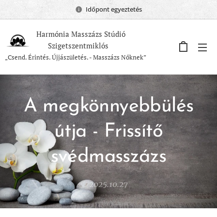
Időpont egyeztetés
Harmónia Masszázs Stúdió
Szigetszentmiklós
„Csend. Érintés. Újjászületés. - Masszázs Nőknek”
A megkönnyebbülés
útja - Frissítő
svédmasszázs
2025.10.27