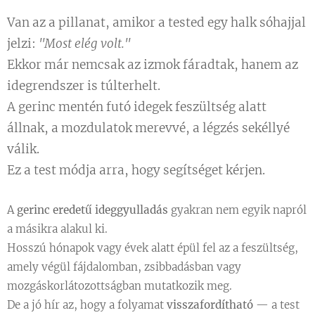
Van az a pillanat, amikor a tested egy halk sóhajjal
jelzi:
"Most elég volt."
Ekkor már nemcsak az izmok fáradtak, hanem az
idegrendszer is túlterhelt.
A gerinc mentén futó idegek feszültség alatt
állnak, a mozdulatok merevvé, a légzés sekéllyé
válik.
Ez a test módja arra, hogy segítséget kérjen.
A
gerinc eredetű ideggyulladás
gyakran nem egyik napról
a másikra alakul ki.
Hosszú hónapok vagy évek alatt épül fel az a feszültség,
amely végül fájdalomban, zsibbadásban vagy
mozgáskorlátozottságban mutatkozik meg.
De a jó hír az, hogy a folyamat
visszafordítható
— a test