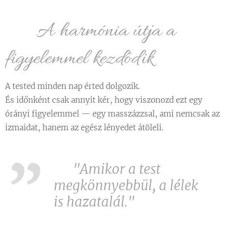
🌼 A harmónia útja a
figyelemmel kezdődik
A tested minden nap érted dolgozik.
És időnként csak annyit kér, hogy viszonozd ezt egy
órányi figyelemmel — egy masszázzsal, ami nemcsak az
izmaidat, hanem az egész lényedet átöleli.
🌿
"Amikor a test
megkönnyebbül, a lélek
is hazatalál."