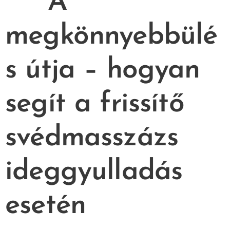
🌿
A
megkönnyebbülé
s útja – hogyan
segít a frissítő
svédmasszázs
ideggyulladás
esetén