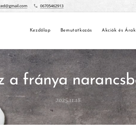
ked@gmail.com
06705462913
Kezdőlap
Bemutatkozás
Akciók és Árak
z a fránya narancsb
2025.11.18