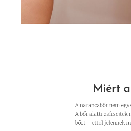
🍃
Miért a
A narancsbőr nem egy
A bőr alatti zsírsejte
bőrt – ettől jelennek 