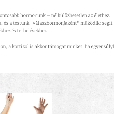
gfontosabb hormonunk – nélkülözhetetlen az élethez.
k, és a testünk "válaszhormonjaként" működik: segít
khez és terhelésekhez.
, a kortizol is akkor támogat minket, ha
egyensúly