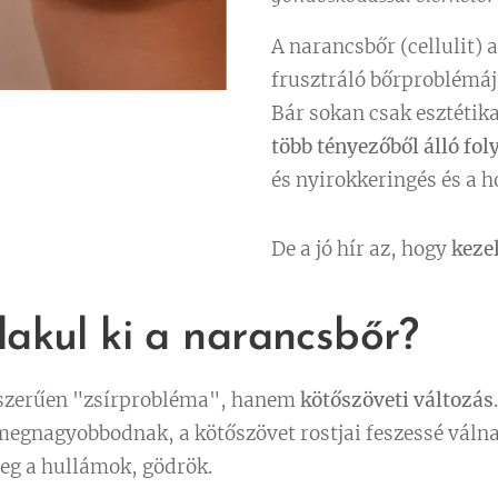
A narancsbőr (cellulit) 
frusztráló bőrproblémáj
Bár sokan csak esztétik
több tényezőből álló fo
és nyirokkeringés és a
De a jó hír az, hogy
keze
lakul ki a narancsbőr?
szerűen "zsírprobléma", hanem
kötőszöveti változás
.
k megnagyobbodnak, a kötőszövet rostjai feszessé váln
meg a hullámok, gödrök.