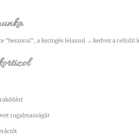
őmunka
e "beszorul", a keringés lelassul → kedvez a cellulit
kortizol
erakódást
zövet rugalmasságát
erációt