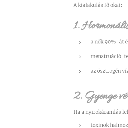
A kialakulás fő okai:
1. Hormonális
a nők 90%-át é
menstruáció, t
az ösztrogén ví
2. Gyenge vér
Ha a nyirokáramlás lel
toxinok halmoz