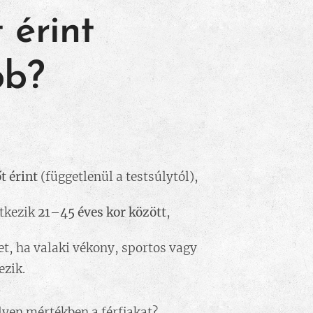
 érint
bb?
t érint
(függetlenül a testsúlytól),
tkezik
21–45 éves kor között
,
het, ha valaki vékony, sportos vagy
ezik.
lyen mértékben a férfiakat?