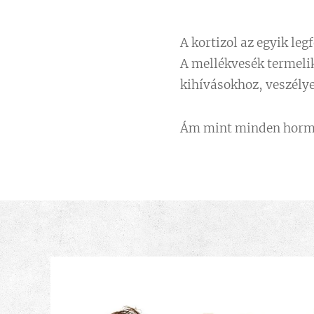
A kortizol az egyik le
A mellékvesék termeli
kihívásokhoz, veszélye
Ám mint minden hormon