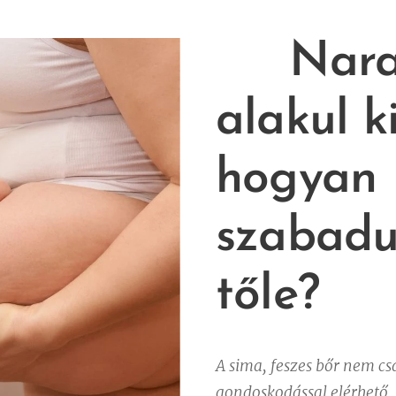
🍊
Nara
alakul ki
hogyan
szabadu
tőle?
A sima, feszes bőr nem cs
gondoskodással elérhető.