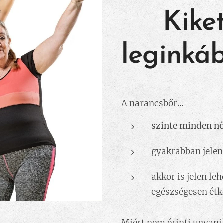
👩‍🦰
Kiket
leginká
A narancsbőr…
szinte minden nő
gyakrabban jelen
akkor is jelen le
egészségesen étk
Miért nem érinti ugyani