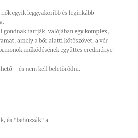
a nők egyik leggyakoribb és leginkább
a.
ai gondnak tartják, valójában
egy komplex,
lyamat
, amely a bőr alatti kötőszövet, a vér-
 hormonok működésének együttes eredménye.
lhető
– és nem kell beletörődni.
ak, és "behúzzák" a