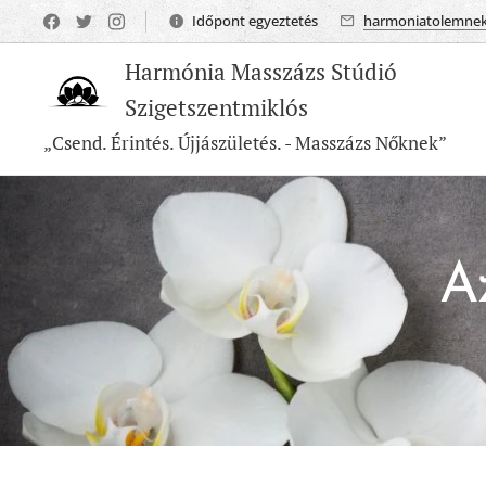
Időpont egyeztetés
harmoniatolemne
Harmónia Masszázs Stúdió
Szigetszentmiklós
„Csend. Érintés. Újjászületés. - Masszázs Nőknek”
A