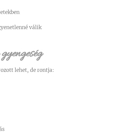
vetekben
egyenetlenné válik
i gyengeség
zott lehet, de rontja:
ás