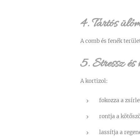
4. Tartós ül
A comb és fenék terület
5. Stressz és 
A kortizol:
fokozza a zsírl
rontja a kötős
lassítja a regen