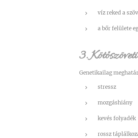
víz reked a szö
a bőr felülete 
3. Kötőszövet
Genetikailag meghatáro
stressz
mozgáshiány
kevés folyadék
rossz táplálkoz