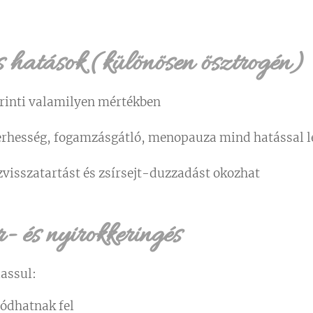
 hatások (különösen ösztrogén)
rinti valamilyen mértékben
erhesség, fogamzásgátló, menopauza mind hatással l
zvisszatartást és zsírsejt-duzzadást okozhat
- és nyirokkeringés
assul:
ódhatnak fel