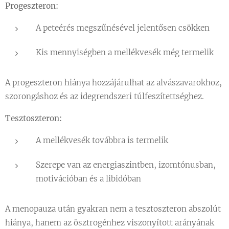
Progeszteron:
A peteérés megszűnésével jelentősen csökken
Kis mennyiségben a mellékvesék még termelik
A progeszteron hiánya hozzájárulhat az alvászavarokhoz,
szorongáshoz és az idegrendszeri túlfeszítettséghez.
Tesztoszteron:
A mellékvesék továbbra is termelik
Szerepe van az energiaszintben, izomtónusban,
motivációban és a libidóban
A menopauza után gyakran nem a tesztoszteron abszolút
hiánya, hanem az ösztrogénhez viszonyított arányának