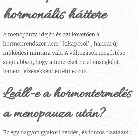
hormonális háttere
A menopauza idején és azt követően a
hormonrendszer nem "kikapcsol", hanem
új
működési mintára vált
. A változások megértése
segít abban, hogy a tüneteket ne ellenségként,
hanem jelzésekként értelmezzük.
Leáll-e a hormontermelés
a menopauza után?
Ez egy nagyon gyakori kérdés, és fontos tisztázni: