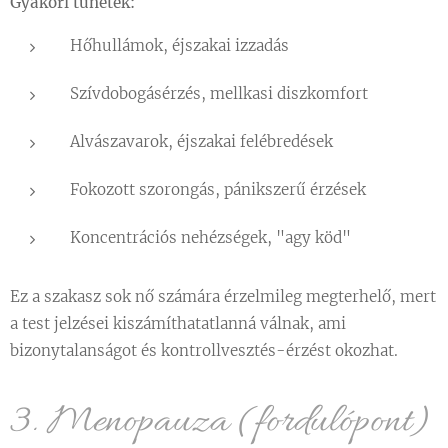
Gyakori tünetek:
Hőhullámok, éjszakai izzadás
Szívdobogásérzés, mellkasi diszkomfort
Alvászavarok, éjszakai felébredések
Fokozott szorongás, pánikszerű érzések
Koncentrációs nehézségek, "agy köd"
Ez a szakasz sok nő számára érzelmileg megterhelő, mert
a test jelzései kiszámíthatatlanná válnak, ami
bizonytalanságot és kontrollvesztés-érzést okozhat.
3. Menopauza (fordulópont)