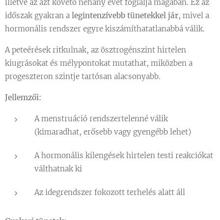
illetve az azt követő néhány évet foglalja magában. Ez az
időszak gyakran a
legintenzívebb tünetekkel jár
, mivel a
hormonális rendszer egyre kiszámíthatatlanabbá válik.
A peteérések ritkulnak, az ösztrogénszint hirtelen
kiugrásokat és mélypontokat mutathat, miközben a
progeszteron szintje tartósan alacsonyabb.
Jellemzői:
A menstruáció rendszertelenné válik
(kimaradhat, erősebb vagy gyengébb lehet)
A hormonális kilengések hirtelen testi reakciókat
válthatnak ki
Az idegrendszer fokozott terhelés alatt áll