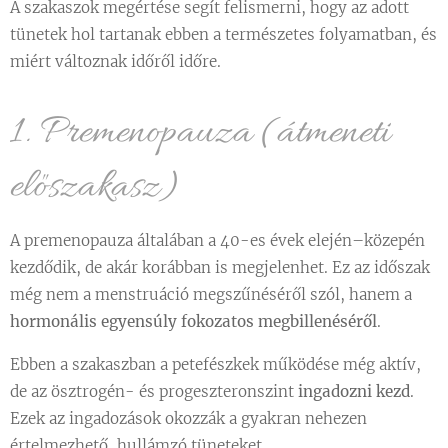
A szakaszok megértése segít felismerni, hogy az adott
tünetek hol tartanak ebben a természetes folyamatban, és
miért változnak időről időre.
1. Premenopauza (átmeneti
előszakasz)
A premenopauza általában a 40-es évek elején–közepén
kezdődik, de akár korábban is megjelenhet. Ez az időszak
még nem a menstruáció megszűnéséről szól, hanem a
hormonális egyensúly fokozatos megbillenéséről
.
Ebben a szakaszban a petefészkek működése még aktív,
de az ösztrogén- és progeszteronszint
ingadozni kezd
.
Ezek az ingadozások okozzák a gyakran nehezen
értelmezhető, hullámzó tüneteket.