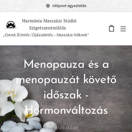
Időpont egyeztetés
Harmónia Masszázs Stúdió
Szigetszentmiklós
„Csend. Érintés. Újjászületés. - Masszázs Nőknek”
Menopauza és a
menopauzát követő
időszak -
Hormonváltozás
2026.02.03