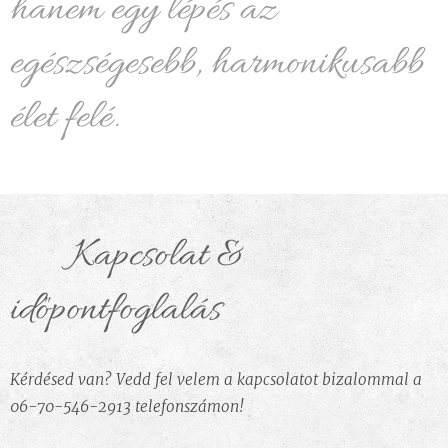
hanem egy lépés az
egészségesebb, harmonikusabb
élet felé.
💬 Kapcsolat &
időpontfoglalás
Kérdésed van? Vedd fel velem a kapcsolatot bizalommal a
06-70-546-2913 telefonszámon!