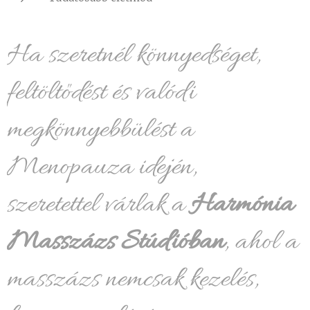
Ha szeretnél könnyedséget,
feltöltődést és valódi
megkönnyebbülést a
Menopauza idején,
szeretettel várlak a
Harmónia
Masszázs Stúdióban
, ahol a
masszázs nemcsak kezelés,