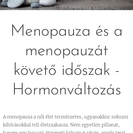
Menopauza és a
menopauzát
követő időszak -
Hormonváltozás
A menopauza a női élet természetes, ugyanakkor sokszor
kihívásokkal teli életszakasza. Nem egyetlen pillanat,
hanem egy hosszú átmeneti folyamat része, amely testi,