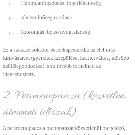
Hangulatingadozás, ingerlékenység
Alvásminőség romlása
Szorongás, belső nyugtalanság
Ez a szakasz sokszor összekapcsolódik az élet más
kihívásaival (gyerekek kirepülése, karrierváltás, idősödő
szülők gondozása), ami tovább terhelheti az
idegrendszert.
2. Perimenopauza (közvetlen
átmeneti időszak)
A perimenopauza a menopauzát közvetlenül megelőző,