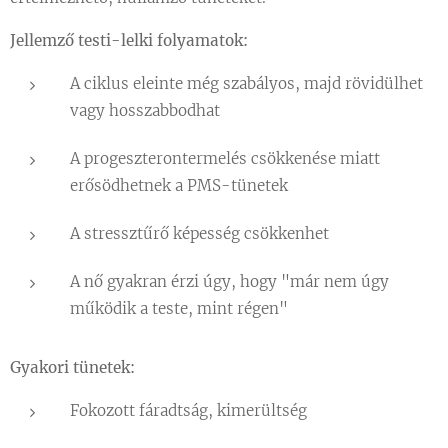
Jellemző testi-lelki folyamatok:
A ciklus eleinte még szabályos, majd rövidülhet
vagy hosszabbodhat
A progeszterontermelés csökkenése miatt
erősödhetnek a PMS-tünetek
A stressztűrő képesség csökkenhet
A nő gyakran érzi úgy, hogy "már nem úgy
működik a teste, mint régen"
Gyakori tünetek:
Fokozott fáradtság, kimerültség