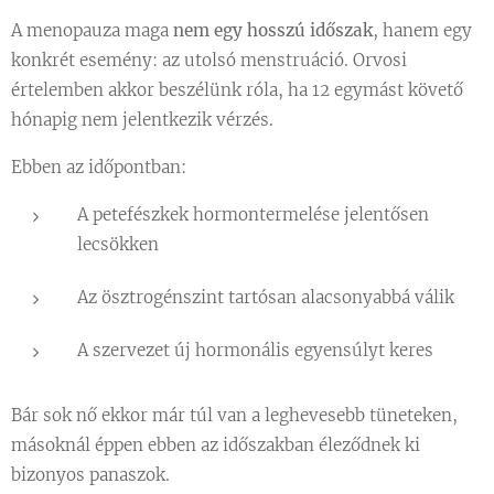
A menopauza maga
nem egy hosszú időszak
, hanem egy
konkrét esemény: az utolsó menstruáció. Orvosi
értelemben akkor beszélünk róla, ha 12 egymást követő
hónapig nem jelentkezik vérzés.
Ebben az időpontban:
A petefészkek hormontermelése jelentősen
lecsökken
Az ösztrogénszint tartósan alacsonyabbá válik
A szervezet új hormonális egyensúlyt keres
Bár sok nő ekkor már túl van a leghevesebb tüneteken,
másoknál éppen ebben az időszakban éleződnek ki
bizonyos panaszok.