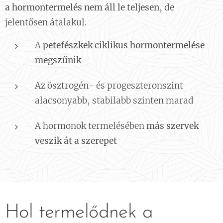
a hormontermelés nem áll le teljesen
, de
jelentősen átalakul.
A
petefészkek ciklikus hormontermelése
megszűnik
Az ösztrogén- és progeszteronszint
alacsonyabb, stabilabb szinten marad
A hormonok termelésében
más szervek
veszik át a szerepet
Hol termelődnek a