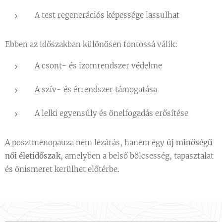
A test regenerációs képessége lassulhat
Ebben az időszakban különösen fontossá válik:
A csont- és izomrendszer védelme
A szív- és érrendszer támogatása
A lelki egyensúly és önelfogadás erősítése
A posztmenopauza nem lezárás, hanem egy
új minőségű
női életidőszak
, amelyben a belső bölcsesség, tapasztalat
és önismeret kerülhet előtérbe.