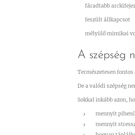
🌿 fáradtabb arckifeje
🌿 feszült állkapcsot
🌿 mélyülő mimikai v
A szépség 
Természetesen fontos 
De a valódi szépség 
Sokkal inkább azon, h
mennyit pihen
mennyit stress
hogyan táplálk