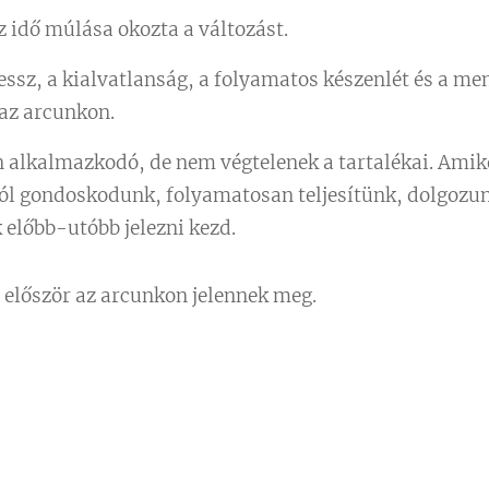
 idő múlása okozta a változást.
essz, a kialvatlanság, a folyamatos készenlét és a men
az arcunkon.
an alkalmazkodó, de nem végtelenek a tartalékai. Am
ól gondoskodunk, folyamatosan teljesítünk, dolgozun
 előbb-utóbb jelezni kezd.
n először az arcunkon jelennek meg.