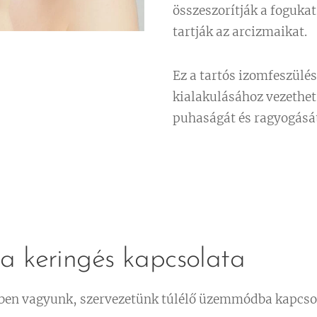
összeszorítják a foguka
tartják az arcizmaikat.
Ez a tartós izomfeszülé
kialakulásához vezethet
puhaságát és ragyogásá
 a keringés kapcsolata
ben vagyunk, szervezetünk túlélő üzemmódba kapcso