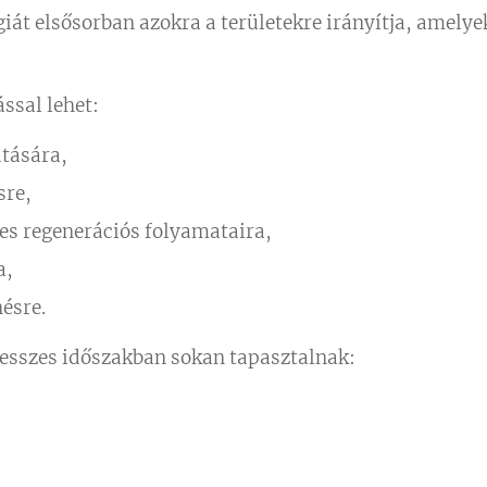
rgiát elsősorban azokra a területekre irányítja, amely
ssal lehet:
átására,
sre,
es regenerációs folyamataira,
a,
ésre.
resszes időszakban sokan tapasztalnak: