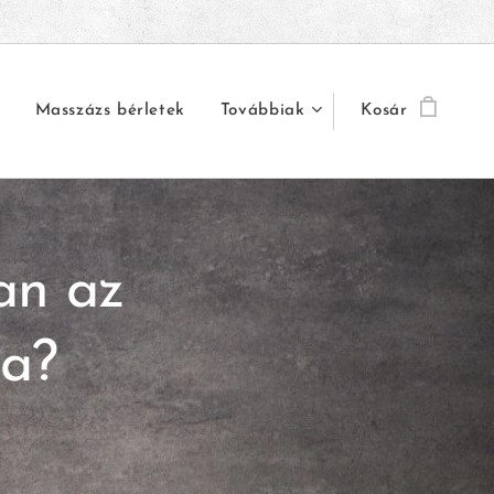
Masszázs bérletek
Továbbiak
Kosár
an az
ra?