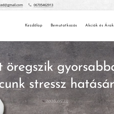
ked@gmail.com
06705462913
Kezdőlap
Bemutatkozás
Akciók és Árak
t öregszik gyorsabb
cunk stressz hatásá
2026.05.24