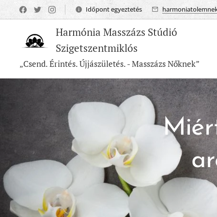
Időpont egyeztetés
harmoniatolemne
Harmónia Masszázs Stúdió
Szigetszentmiklós
„Csend. Érintés. Újjászületés. - Masszázs Nőknek”
Miér
ar