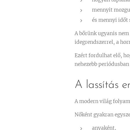
mennyit mozgu
és mennyi időt
A bőrünk ugyanis nem 
idegrendszerrel, a hor
Ezért fordulhat elő, h
nehezebb periódusban 
A lassítás e
A modern világ folyam
Nőként gyakran egyszer
anyaként,