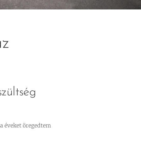
az
zültség
tha éveket öregedtem