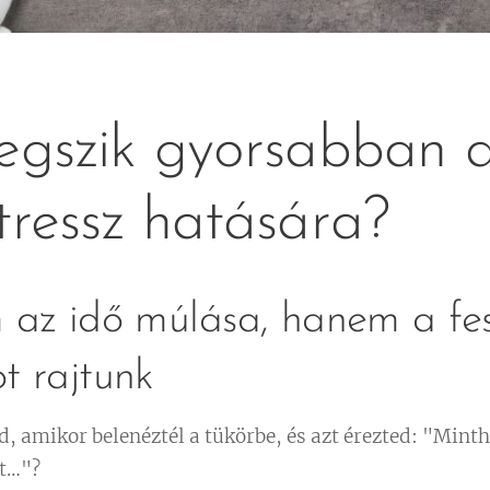
egszik gyorsabban 
tressz hatására?
az idő múlása, hanem a fes
t rajtunk
d, amikor belenéztél a tükörbe, és azt érezted: "Min
tt…"?