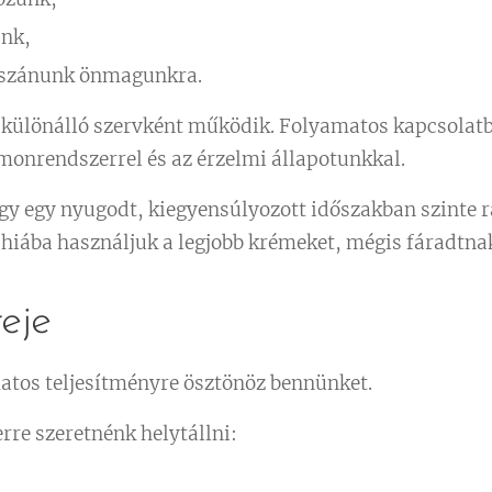
nk,
 szánunk önmagunkra.
különálló szervként működik. Folyamatos kapcsolatb
monrendszerrel és az érzelmi állapotunkkal.
ogy egy nyugodt, kiegyensúlyozott időszakban szinte
hiába használjuk a legjobb krémeket, mégis fáradtna
reje
atos teljesítményre ösztönöz bennünket.
re szeretnénk helytállni: