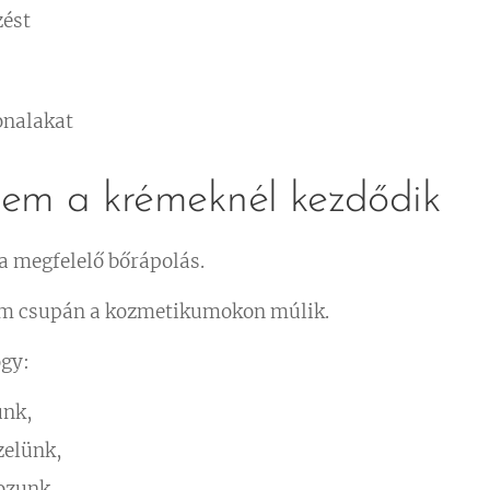
zést
onalakat
nem a krémeknél kezdődik
a megfelelő bőrápolás.
nem csupán a kozmetikumokon múlik.
ogy:
ünk,
zelünk,
ozunk,