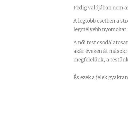
Pedig valójában nem az
A legtöbb esetben a str
legmélyebb nyomokat 
A női test csodálatos
akár éveken át másokr
megfelelünk, a testünk
És ezek a jelek gyakra