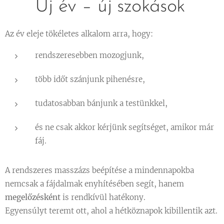
🌿 Új év – új szokások
Az év eleje tökéletes alkalom arra, hogy:
rendszeresebben mozogjunk,
több időt szánjunk pihenésre,
tudatosabban bánjunk a testünkkel,
és ne csak akkor kérjünk segítséget, amikor már
fáj.
A rendszeres masszázs beépítése a mindennapokba
nemcsak a fájdalmak enyhítésében segít, hanem
megelőzésként
is rendkívül hatékony.
Egyensúlyt teremt ott, ahol a hétköznapok kibillentik azt.