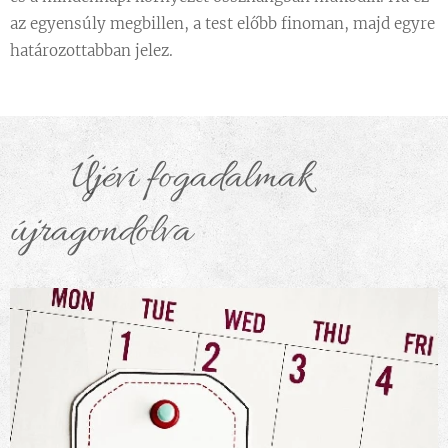
az egyensúly megbillen, a test előbb finoman, majd egyre
határozottabban jelez.
✨ Újévi fogadalmak
újragondolva