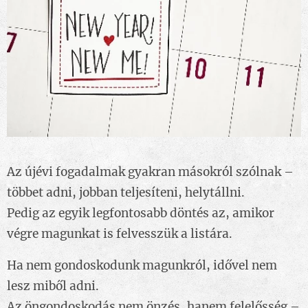
Az újévi fogadalmak gyakran másokról szólnak –
többet adni, jobban teljesíteni, helytállni.
Pedig az egyik legfontosabb döntés az, amikor
végre magunkat is felvesszük a listára.
Ha nem gondoskodunk magunkról, idővel nem
lesz miből adni.
Az öngondoskodás nem önzés, hanem felelősség –