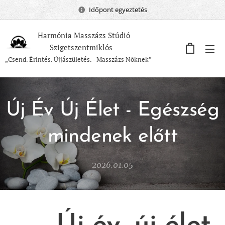
Időpont egyeztetés
Harmónia Masszázs Stúdió
Szigetszentmiklós
„Csend. Érintés. Újjászületés. - Masszázs Nőknek”
Új Év Új Élet - Egészség
mindenek előtt
2026.01.05