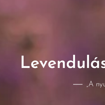
Levendulá
„A nyu