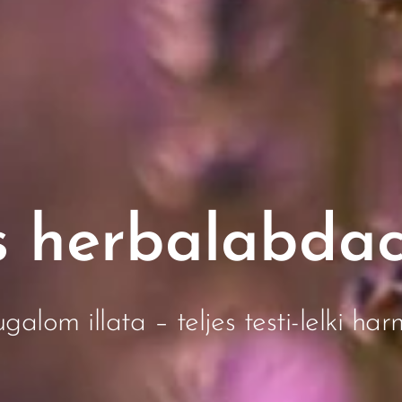
s herbalabdac
galom illata – teljes testi-lelki har