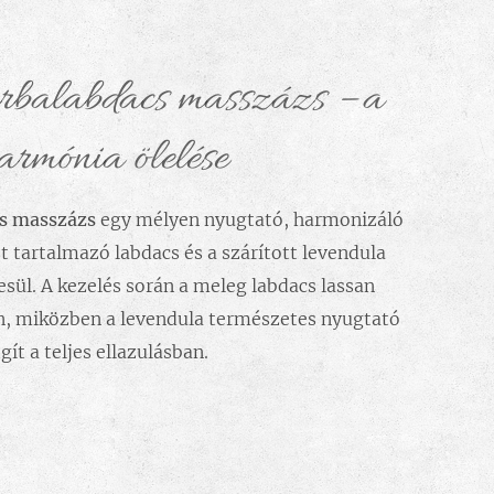
rbalabdacs masszázs – a
armónia ölelése
cs masszázs
egy mélyen nyugtató, harmonizáló
t tartalmazó labdacs és a szárított levendula
esül. A kezelés során a meleg labdacs lassan
án, miközben a levendula természetes nyugtató
egít a teljes ellazulásban.