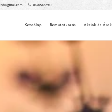
ked@gmail.com
06705462913
Kezdőlap
Bemutatkozás
Akciók és Árak