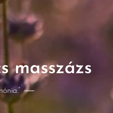
s masszázs
mónia.”