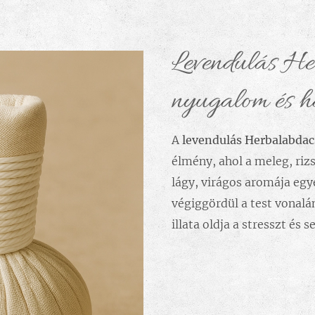
Levendulás He
nyugalom és h
A
levendulás Herbalabda
élmény, ahol a meleg, rizs
lágy, virágos aromája egy
végiggördül a test vonal
illata oldja a stresszt és s