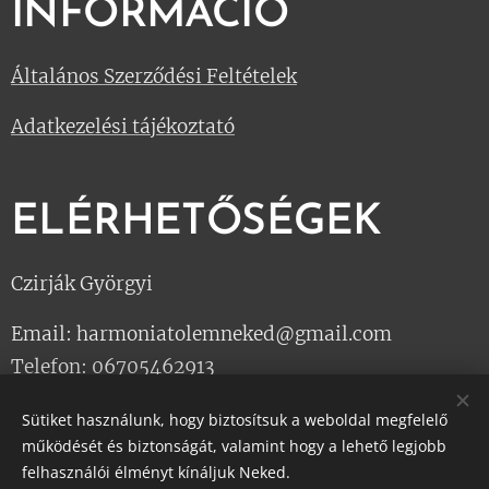
INFORMÁCIÓ
Általános Szerződési Feltételek
Adatkezelési tájékoztató
ELÉRHETŐSÉGEK
Czirják Györgyi
Email: harmoniatolemneked@gmail.com
Telefon: 06705462913
Sütiket használunk, hogy biztosítsuk a weboldal megfelelő
működését és biztonságát, valamint hogy a lehető legjobb
Harmónia Masszázs Stúdió - Test és Lélek masszázs a
felhasználói élményt kínáljuk Neked.
mindennapokra