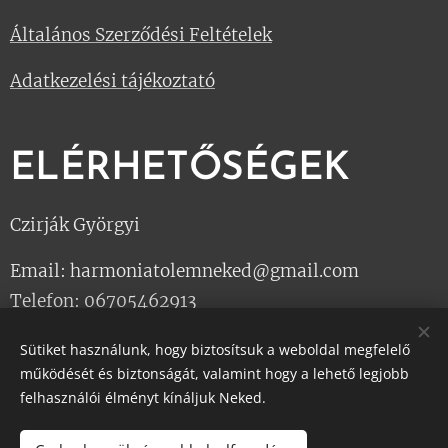
Általános Szerződési Feltételek
Adatkezelési tájékoztató
ELÉRHETŐSÉGEK
Czirják Györgyi
Email: harmoniatolemneked@gmail.com
Telefon: 06705462913
Sütiket használunk, hogy biztosítsuk a weboldal megfelelő
működését és biztonságát, valamint hogy a lehető legjobb
Harmónia Masszázs Stúdió - Test és Lélek masszázs a
felhasználói élményt kínáljuk Neked.
mindennapokra
Sütik