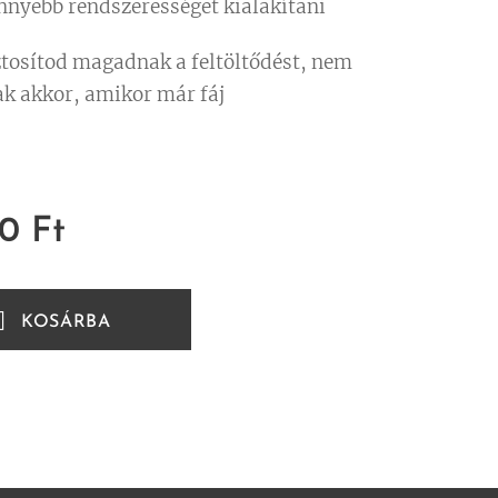
nnyebb rendszerességet kialakítani
ztosítod magadnak a feltöltődést, nem
ak akkor, amikor már fáj
00
Ft
KOSÁRBA