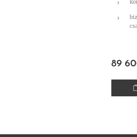
kö
bi
cs
89 6