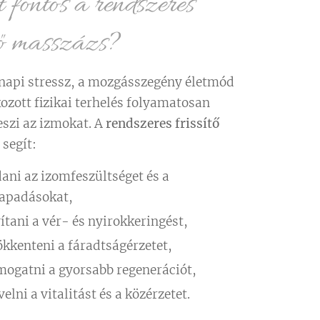
 fontos a rendszeres
ítő masszázs?
api stressz, a mozgásszegény életmód
ozott fizikai terhelés folyamatosan
eszi az izmokat. A
rendszeres frissítő
segít:
dani az izomfeszültséget és a
tapadásokat,
vítani a vér- és nyirokkeringést,
ökkenteni a fáradtságérzetet,
mogatni a gyorsabb regenerációt,
elni a vitalitást és a közérzetet.