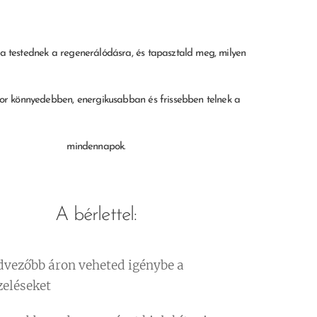
a testednek a regenerálódásra, és tapasztald meg, milyen
kor könnyedebben, energikusabban és frissebben telnek a
mindennapok.
A bérlettel:
dvezőbb áron veheted igénybe a
zeléseket