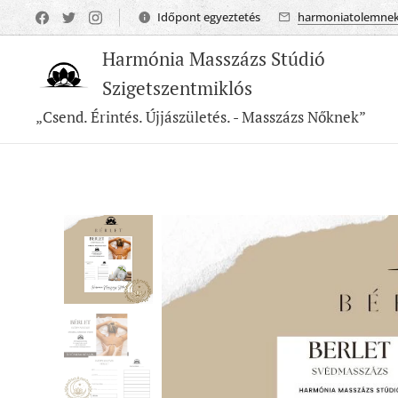
Időpont egyeztetés
harmoniatolemne
Harmónia Masszázs Stúdió
Szigetszentmiklós
„Csend. Érintés. Újjászületés. - Masszázs Nőknek”