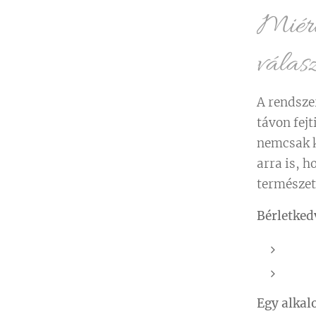
Miért 
válas
A rendsze
távon fejt
nemcsak k
arra is, 
természet
Bérletke
💆‍♀
💆‍♀
Egy alkal