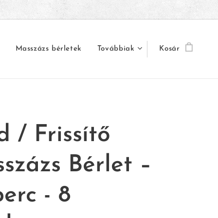
Masszázs bérletek
Továbbiak
Kosár
 / Frissítő
százs Bérlet –
erc - 8