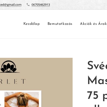
ked@gmail.com
06705462913
Kezdőlap
Bemutatkozás
Akciók és Árak
Svéd
Mas
75 p