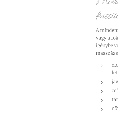
Miért
friss
A mindenn
vagy a fok
igénybe v
masszázs
ol
le
ja
cs
tá
növ