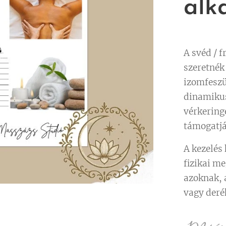
alk
A svéd / f
szeretnék 
izomfeszül
dinamikus
vérkeringé
támogatjá
A kezelés
fizikai m
azoknak, 
vagy deré