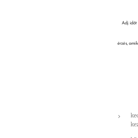
🌿 Adj időt 
érzés, ami
ke
ke