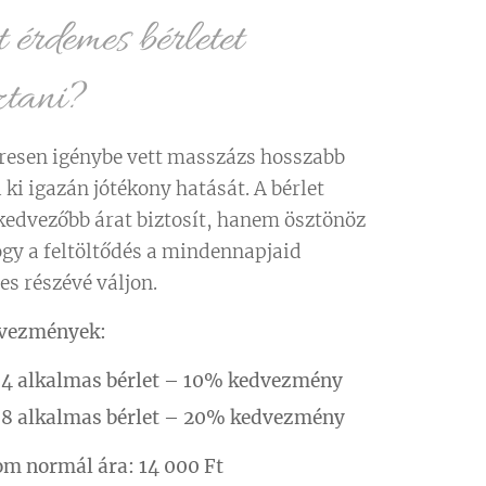
érdemes bérletet
ztani?
resen igénybe vett masszázs hosszabb
i ki igazán jótékony hatását. A bérlet
edvezőbb árat biztosít, hanem ösztönöz
hogy a feltöltődés a mindennapjaid
es részévé váljon.
dvezmények:
️
4 alkalmas bérlet – 10% kedvezmény
️
8 alkalmas bérlet – 20% kedvezmény
om normál ára:
14 000 Ft