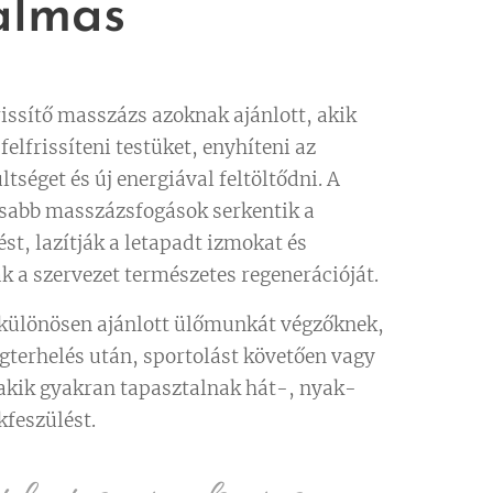
almas
rissítő masszázs azoknak ajánlott, akik
felfrissíteni testüket, enyhíteni az
tséget és új energiával feltöltődni. A
abb masszázsfogások serkentik a
st, lazítják a letapadt izmokat és
k a szervezet természetes regenerációját.
 különösen ajánlott ülőmunkát végzőknek,
egterhelés után, sportolást követően vagy
akik gyakran tapasztalnak hát-, nyak-
kfeszülést.