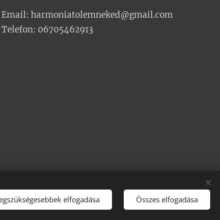
Email: harmoniatolemneked@gmail.com
Telefon: 06705462913
legszükségesebbek elfogadása
Összes elfogadása
Sütik