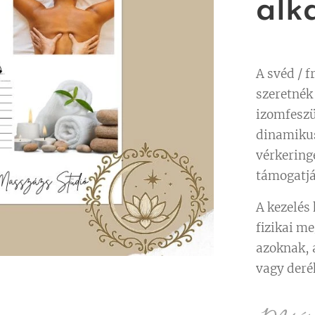
alk
A svéd / f
szeretnék 
izomfeszül
dinamikus
vérkeringé
támogatjá
A kezelés
fizikai m
azoknak, 
vagy deré