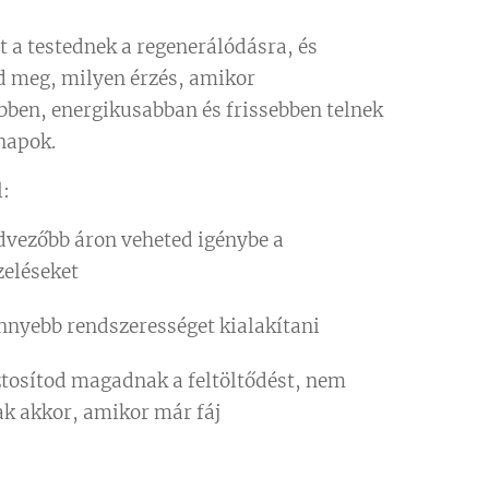
t a testednek a regenerálódásra, és
d meg, milyen érzés, amikor
ben, energikusabban és frissebben telnek
napok.
l:
dvezőbb áron veheted igénybe a
zeléseket
nnyebb rendszerességet kialakítani
ztosítod magadnak a feltöltődést, nem
ak akkor, amikor már fáj