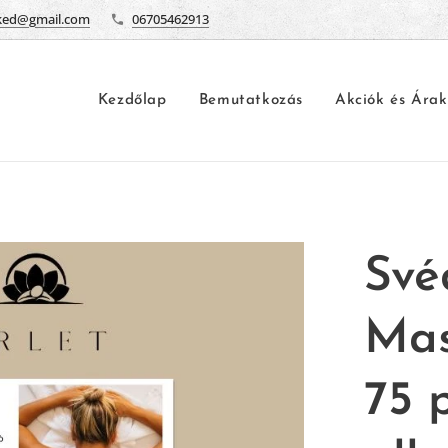
ked@gmail.com
06705462913
Kezdőlap
Bemutatkozás
Akciók és Árak
Svéd
Mas
75 p