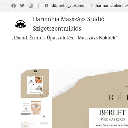
Időpont egyeztetés
harmoniatolemne
Harmónia Masszázs Stúdió
Szigetszentmiklós
„Csend. Érintés. Újjászületés. - Masszázs Nőknek”