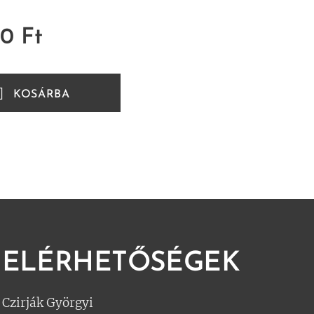
00
Ft
KOSÁRBA
ELÉRHETŐSÉGEK
Czirják Györgyi