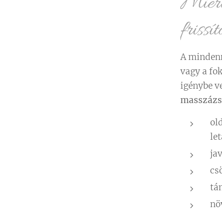
Miért
friss
A mindenn
vagy a fok
igénybe v
masszázs
ol
le
ja
cs
tá
növ