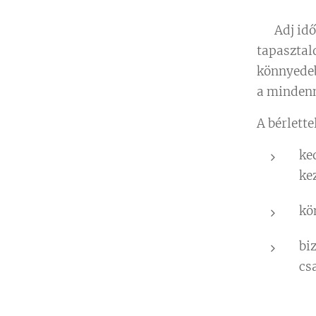
🌿 Adj idő
tapasztal
könnyedeb
a minden
A bérlette
ke
ke
kö
bi
cs