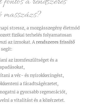
 fontos a rendszeres
ítő masszázs?
api stressz, a mozgásszegény életmód
ozott fizikai terhelés folyamatosan
eszi az izmokat. A
rendszeres frissítő
segít:
dani az izomfeszültséget és a
tapadásokat,
vítani a vér- és nyirokkeringést,
ökkenteni a fáradtságérzetet,
mogatni a gyorsabb regenerációt,
elni a vitalitást és a közérzetet.