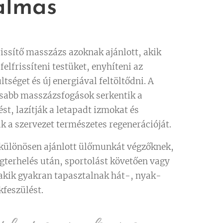
almas
rissítő masszázs azoknak ajánlott, akik
felfrissíteni testüket, enyhíteni az
tséget és új energiával feltöltődni. A
abb masszázsfogások serkentik a
st, lazítják a letapadt izmokat és
k a szervezet természetes regenerációját.
 különösen ajánlott ülőmunkát végzőknek,
egterhelés után, sportolást követően vagy
akik gyakran tapasztalnak hát-, nyak-
kfeszülést.