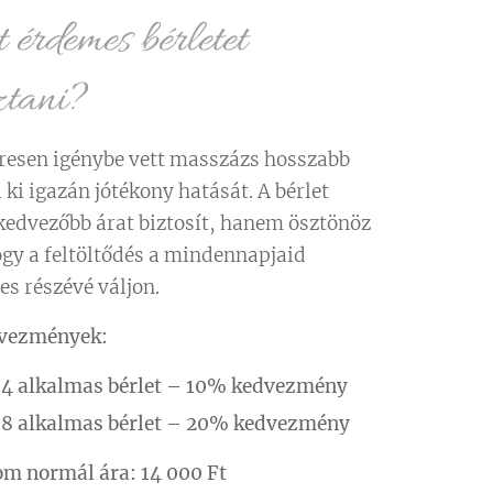
érdemes bérletet
ztani?
resen igénybe vett masszázs hosszabb
i ki igazán jótékony hatását. A bérlet
edvezőbb árat biztosít, hanem ösztönöz
hogy a feltöltődés a mindennapjaid
es részévé váljon.
dvezmények:
️
4 alkalmas bérlet – 10% kedvezmény
️
8 alkalmas bérlet – 20% kedvezmény
om normál ára:
14 000 Ft