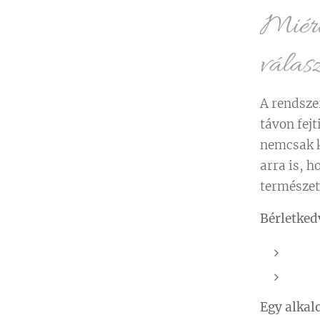
Miért 
válas
A rendsze
távon fejt
nemcsak k
arra is, 
természet
Bérletke
💆‍♀
💆‍♀
Egy alkal