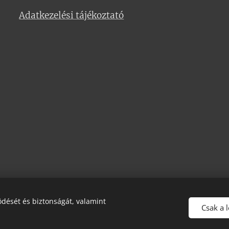
Adatkezelési tájékoztató
dését és biztonságát, valamint
Csak a 
ia Masszázs Stúdió - Test és Lélek masszázs a mindennapokra