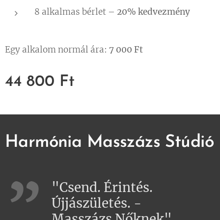
8 alkalmas bérlet –
20% kedvezmény
Egy alkalom normál ára:
7 000 Ft
44 800
Ft
Harmónia Masszázs Stúdió
"Csend. Érintés.
Újjászületés. -
Masszázs Nőknek"