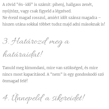
A rövid "én-idő" is számít: pihenj, hallgass zenét,
nyújtózz, vagy csak figyeld a légzésed.
Ne érezd magad rosszul, amiért időt szánsz magadra –
hiszen utána sokkal többet tudsz majd adni másoknak is!
3. Határozd meg a
határaidat! 🚦
Tanuld meg kimondani, mire van szükséged, és mire
nincs most kapacitásod. A "nem" is egy gondoskodó szó
önmagad felé!
4. Ünnepeld a sikereidet! 🎉