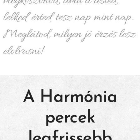
megköszönöd, amit a tested,
lelked érted tesz nap mint nap.
Meglátod, milyen jó érzés lesz
elolvasni!
A Harmónia
percek
legfrissebb