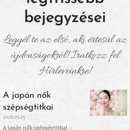
bejegyzései
Legyél te az első, aki értesül az
újdonságokról! Iratkozz fel
Hírleveinkre!
A japán nők
szépségtitkai
2026.05.25
A japán nők szépségtitkai –