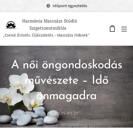
Időpont egyeztetés
Harmónia Masszázs Stúdió
Szigetszentmiklós
„Csend. Érintés. Újjászületés. - Masszázs Nőknek”
A női öngondoskodás
művészete – Idő
önmagadra
2025.07.27