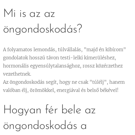
Mi is az az
öngondoskodás? ✨💖
A folyamatos lemondás, túlvállalás, "majd én kibírom"
gondolatok hosszú távon testi-lelki kimerüléshez,
hormonális egyensúlytalansághoz, rossz közérzethez
vezethetnek.
Az öngondoskodás segít, hogy ne csak "túlélj", hanem
valóban élj, örömökkel, energiával és belső békével!
Hogyan fér bele az
öngondoskodás a