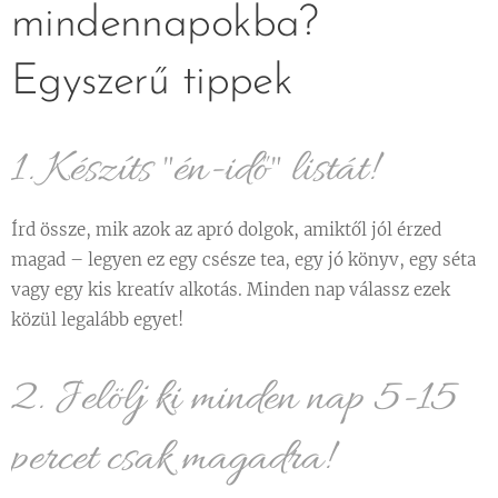
mindennapokba?
Egyszerű tippek 🕰️💁‍♀️
1. Készíts "én-idő" listát! 📋
Írd össze, mik azok az apró dolgok, amiktől jól érzed
magad – legyen ez egy csésze tea, egy jó könyv, egy séta
vagy egy kis kreatív alkotás. Minden nap válassz ezek
közül legalább egyet!
2. Jelölj ki minden nap 5-15
percet csak magadra! ⏳