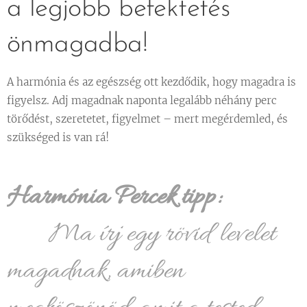
a legjobb befektetés
önmagadba! 🌟
A harmónia és az egészség ott kezdődik, hogy magadra is
figyelsz. Adj magadnak naponta legalább néhány perc
törődést, szeretetet, figyelmet – mert megérdemled, és
szükséged is van rá!
Harmónia Percek tipp:
🌼 Ma írj egy rövid levelet
magadnak, amiben