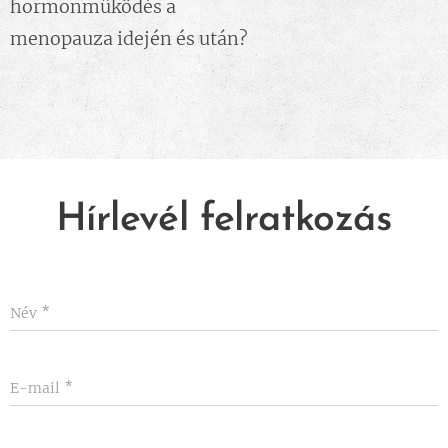
hormonműködés a
menopauza idején és után?
Hírlevél felratkozás
Név
E-mail